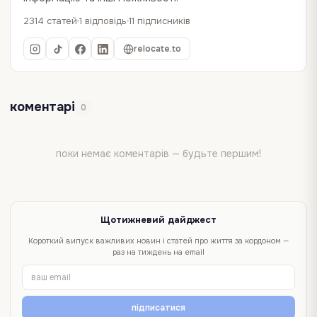
2314 статей
1 відповідь
11 підписників
relocate.to
коментарі
0
поки немає коментарів — будьте першим!
Щотижневий дайджест
Короткий випуск важливих новин і статей про життя за кордоном —
раз на тиждень на email
підписатися