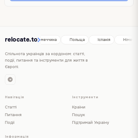
relocate.to
Іспанія
Німеччина
Польща
Іспанія
Німеччи
Спільнота українців за кордоном: статті,
події, питання та інструменти для життя в
Європі.
Навігація
Інструменти
Статті
Країни
Питання
Пошук
Події
Підтримай Україну
Інформація