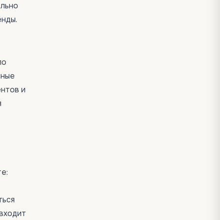
ельно
енды.
по
нные
ентов и
я
е:
ться
 входит