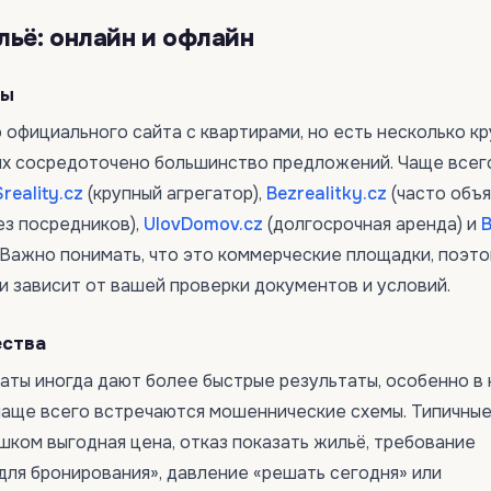
льё: онлайн и офлайн
мы
 официального сайта с квартирами, но есть несколько к
ых сосредоточено большинство предложений. Чаще всег
Sreality.cz
(крупный агрегатор),
Bezrealitky.cz
(часто объ
ез посредников),
UlovDomov.cz
(долгосрочная аренда) и
B
. Важно понимать, что это коммерческие площадки, поэт
и зависит от вашей проверки документов и условий.
ества
чаты иногда дают более быстрые результаты, особенно в 
 чаще всего встречаются мошеннические схемы. Типичны
шком выгодная цена, отказ показать жильё, требование
для бронирования», давление «решать сегодня» или