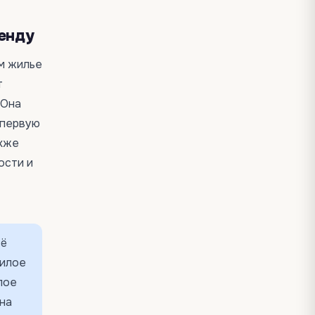
енду
м жилье
т
 Она
 первую
акже
ости и
ьё
жилое
лое
на