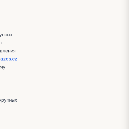
рупных
о
явления
azos.cz
ому
крупных
е