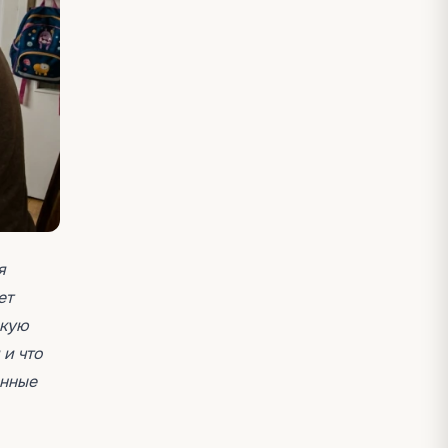
я
ет
скую
 и что
енные