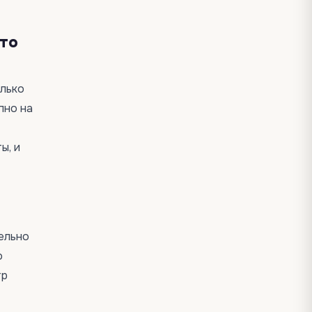
это
олько
пно на
ы, и
ельно
о
тр