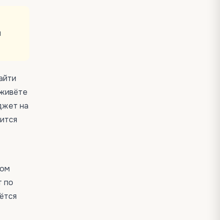
я
найти
 живёте
джет на
вится
ном
т по
ётся