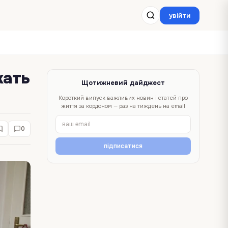
увійти
кать
Щотижневий дайджест
Короткий випуск важливих новин і статей про
життя за кордоном — раз на тиждень на email
0
підписатися