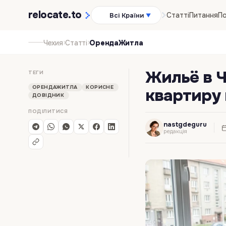
relocate
.to
Статті
Питання
По
Всі Країни
▼
›
›
Чехия
Статті
ОрендаЖитла
Жильё в Ч
ТЕГИ
ОРЕНДАЖИТЛА
КОРИСНЕ
квартиру 
ДОВІДНИК
ПОДІЛИТИСЯ
nastgdeguru
редакція