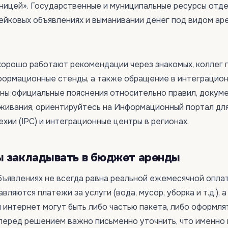
аницей». Государственные и муниципальные ресурсы отд
йковых объявлениях и выманивании денег под видом ар
хорошо работают рекомендации через знакомых, коллег 
формационные стенды, а также обращение в интеграцио
жны официальные пояснения относительно правил, докум
ивания, ориентируйтесь на Информационный портал дл
хии (IPC) и интеграционные центры в регионах.
ы закладывать в бюджет аренды
бъявлениях не всегда равна реальной ежемесячной оплат
ляются платежи за услуги (вода, мусор, уборка и т.д.), а
и интернет могут быть либо частью пакета, либо оформля
перед решением важно письменно уточнить, что именно