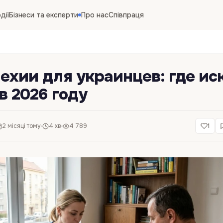
дії
Бізнеси та експерти
Про нас
Співпраця
ехии для украинцев: где ис
в 2026 году
2 місяці тому
4 хв
4 789
1