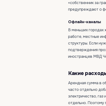
«собственник за гр
предупреждают о фе
Офлайн-каналы
В меньших городах 
работе, местные ин
структуры. Если ну
подтверждения прож
иностранцев МВД Че
Какие расход
Арендная сумма в о
часто отдельно добав
электричество, газ 
отдельно. Поэтому 