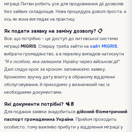
міграції Литви робить усе для продовження дії дозволів
без зайвих складнощів. Нова процедура доволі проста, а
ось як вона виглядає на практиці.
Як подати заявку на заміну дозволу? 📋
Все, що потрібно – це доступ до литовської системи
міграції
MIGRIS
. Спершу треба зайти на
сайт MIGRIS
,
вибрати громадянство, а в переліку випадків натиснути
"Я є особою, яка залишила Україну через військові дії"
.
Далі слідує крок за кроком: заповнюємо заявку,
бронюємо зручну дату візиту в обраному відділенні
обслуговування, й приходимо у визначений час із
необхідними документами.
Які документи потрібні? 🛂📄
Для подання заявки знадобиться
дійсний біометричний
паспорт громадянина України
. Прийом проходить
особисто, тому важливо прибути у відділення міграції у