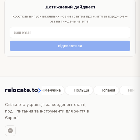
Щотижневий дайджест
Короткий випуск важливих новин і статей про життя за кордоном —
раз на тиждень на email
підписатися
relocate.to
Іспанія
Німеччина
Польща
Іспанія
Німеч
Спільнота українців за кордоном: статті,
події, питання та інструменти для життя в
Європі.