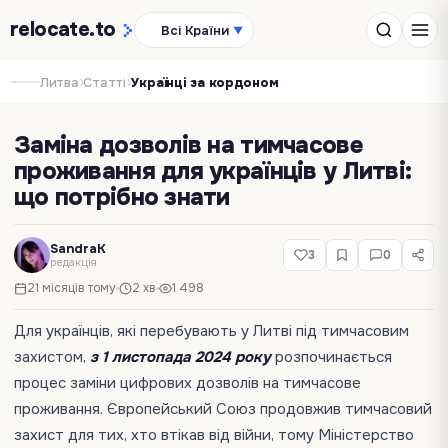
relocate
.to
Всі Країни
▼
›
›
Литва
Статті
Українці за кордоном
Заміна дозволів на тимчасове
проживання для українців у Литві:
що потрібно знати
SandraK
3
0
редакція
21 місяців тому
2 хв
1 498
Для українців, які перебувають у Литві під тимчасовим
захистом,
з 1 листопада 2024 року
розпочинається
процес заміни цифрових дозволів на тимчасове
проживання. Європейський Союз продовжив тимчасовий
захист для тих, хто втікав від війни, тому Міністерство