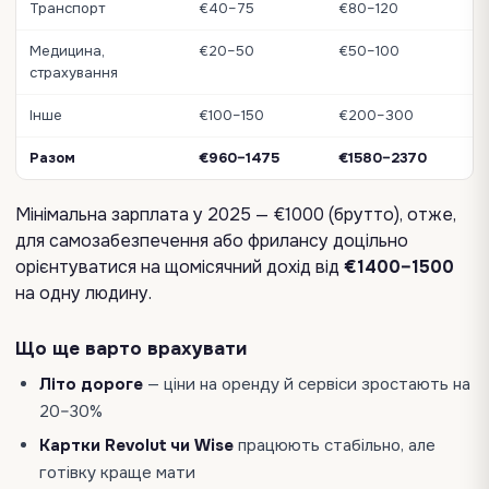
Транспорт
€40–75
€80–120
Медицина,
€20–50
€50–100
страхування
Інше
€100–150
€200–300
Разом
€960–1475
€1580–2370
Мінімальна зарплата у 2025 — €1000 (брутто), отже,
для самозабезпечення або фрилансу доцільно
орієнтуватися на щомісячний дохід від
€1400–1500
на одну людину.
Що ще варто врахувати
Літо дороге
— ціни на оренду й сервіси зростають на
20–30%
Картки Revolut чи Wise
працюють стабільно, але
готівку краще мати