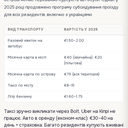
2025 році продовжено програму субсидування проїзду
для всіх резидентів, включно з українцями.
ВИД ТРАНСПОРТУ
ВАРТІСТЬ У 2025
Разовий квиток на
€1.50–2.00
автобус
Місячна карта в місті
€40 (звичайна), €20
(пільгова)
Місячна карта по острову
€75 (вся територія)
Таксі по місту
€8–15
Літр бензину
€1.60–1.75
Таксі зручно викликати через Bolt, Uber на Кіпрі не
працює. Авто в оренду (економ-клас): €30–40 на
день + страховка. Багато резидентів купують вживані