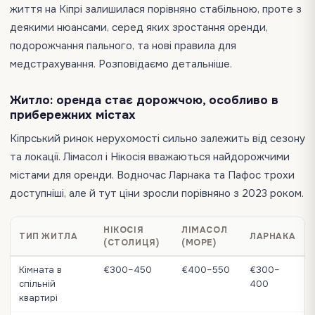
життя на Кіпрі залишилася порівняно стабільною, проте з
деякими нюансами, серед яких зростання оренди,
подорожчання пального, та нові правила для
медстрахування. Розповідаємо детальніше.
Житло: оренда стає дорожчою, особливо в
прибережних містах
Кіпрський ринок нерухомості сильно залежить від сезону
та локації. Лімасол і Нікосія вважаються найдорожчими
містами для оренди. Водночас Ларнака та Пафос трохи
доступніші, але й тут ціни зросли порівняно з 2023 роком.
НІКОСІЯ
ЛІМАСОЛ
ТИП ЖИТЛА
ЛАРНАКА
(СТОЛИЦЯ)
(МОРЕ)
Кімната в
€300–450
€400–550
€300–
спільній
400
квартирі