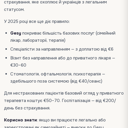
страхування, яке охоплює й українців з легальним
статусом.
У 2025 році все ще діє правило:
Gesy
покриває більшість базових послуг (сімейний
лікар, лабораторії, терапія)
Спеціалісти за направленням — з доплатою від €6
Візит без направлення або до приватного лікаря —
€30–60
Стоматологія, офтальмологія, психотерапія —
здебільшого поза системою (від €40/сеанс)
Для нестрахованих пацієнтів базовий огляд у приватного
терапевта коштує €50–70. Госпіталізація — від €200/
день без страхування.
Корисно знати
: якщо ви працюєте легально або
зареєстровані як самозайняті — внески до Gesy