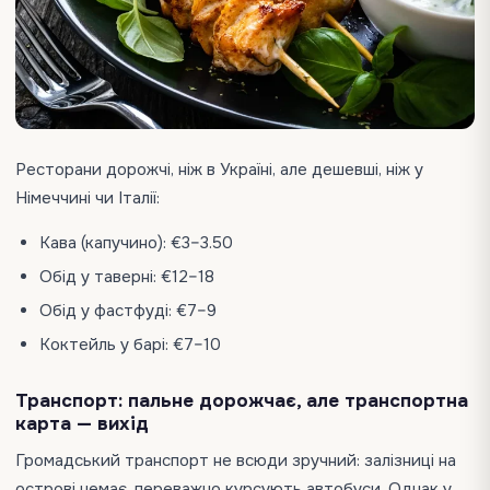
Ресторани дорожчі, ніж в Україні, але дешевші, ніж у
Німеччині чи Італії:
Кава (капучино): €3–3.50
Обід у таверні: €12–18
Обід у фастфуді: €7–9
Коктейль у барі: €7–10
Транспорт: пальне дорожчає, але транспортна
карта — вихід
Громадський транспорт не всюди зручний: залізниці на
острові немає, переважно курсують автобуси. Однак у