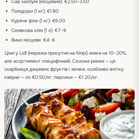
Сир халлумі (місцевий): €2.50–3.50
Помідори (1 кг): €1.80
Куряче філе (1 кг): €6.00
Оливкова олія (1 л): €7–9
Вино місцеве: €4–6
Ціни у Lidl (мережа присутня на Кіпрі) нижчі на 10–20%,
але асортимент специфічний. Сезонні ринки — це
скарбниця дешевих фруктів і зелені, особливо влітку:
кавуни — по €0.50/кг, персики — €1.20/кг.