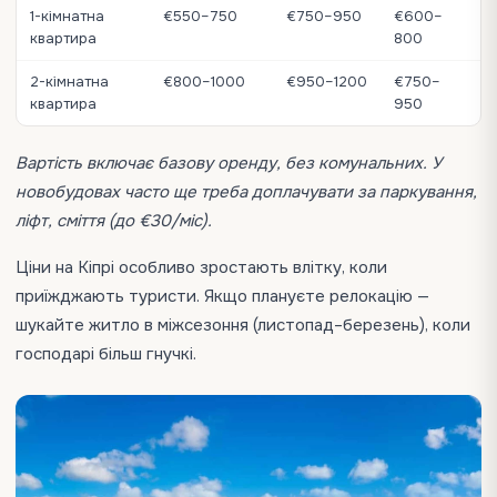
1-кімнатна
€550–750
€750–950
€600–
квартира
800
2-кімнатна
€800–1000
€950–1200
€750–
квартира
950
Вартість включає базову оренду, без комунальних. У
новобудовах часто ще треба доплачувати за паркування,
ліфт, сміття (до €30/міс).
Ціни на Кіпрі особливо зростають влітку, коли
приїжджають туристи. Якщо плануєте релокацію —
шукайте житло в міжсезоння (листопад–березень), коли
господарі більш гнучкі.