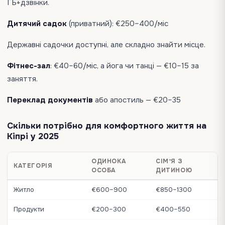
ГБ+дзвінки.
Дитячий садок
(приватний): €250–400/міс
Державні садочки доступні, але складно знайти місце.
Фітнес-зал
: €40–60/міс, а йога чи танці — €10–15 за
заняття.
Переклад документів
або апостиль — €20–35
Скільки потрібно для комфортного життя на
Кіпрі у 2025
ОДИНОКА
СІМʼЯ З
КАТЕГОРІЯ
ОСОБА
ДИТИНОЮ
Житло
€600–900
€850–1300
Продукти
€200–300
€400–550