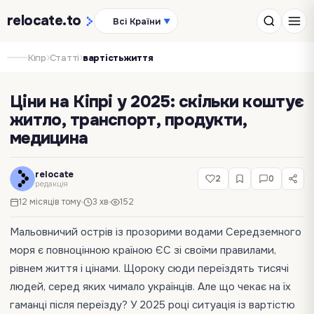
relocate
.to
Всі Країни
▼
›
›
Кіпр
Статті
вартістьжиття
Ціни на Кіпрі у 2025: скільки коштує
житло, транспорт, продукти,
медицина
relocate
2
0
редакція
12 місяців тому
3 хв
152
Мальовничий острів із прозорими водами Середземного
моря є повноцінною країною ЄС зі своїми правилами,
рівнем життя і цінами. Щороку сюди переїздять тисячі
людей, серед яких чимало українців. Але що чекає на їх
гаманці після переїзду? У 2025 році ситуація із вартістю