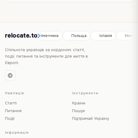
relocate.to
Іспанія
Німеччина
Польща
Іспанія
Німечч
Спільнота українців за кордоном: статті,
події, питання та інструменти для життя в
Європі.
Навігація
Інструменти
Статті
Країни
Питання
Пошук
Події
Підтримай Україну
Інформація